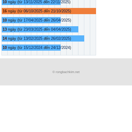
10
ngày (từ
13/11/2025
đến
22/11/2025
)
16
ngày (từ
06/10/2025
đến
21/10/2025
)
10
ngày (từ
17/04/2025
đến
26/04/2025
)
13
ngày (từ
23/03/2025
đến
04/04/2025
)
14
ngày (từ
13/02/2025
đến
26/02/2025
)
10
ngày (từ
15/12/2024
đến
24/12/2024
)
© rongbachkim.net