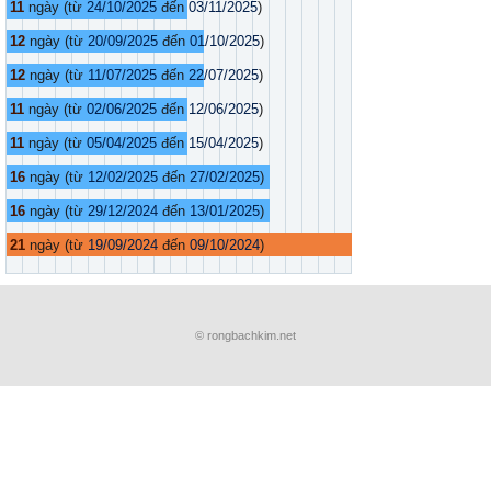
11
ngày (từ
24/10/2025
đến
03/11/2025
)
12
ngày (từ
20/09/2025
đến
01/10/2025
)
12
ngày (từ
11/07/2025
đến
22/07/2025
)
11
ngày (từ
02/06/2025
đến
12/06/2025
)
11
ngày (từ
05/04/2025
đến
15/04/2025
)
16
ngày (từ
12/02/2025
đến
27/02/2025
)
16
ngày (từ
29/12/2024
đến
13/01/2025
)
21
ngày (từ
19/09/2024
đến
09/10/2024
)
© rongbachkim.net