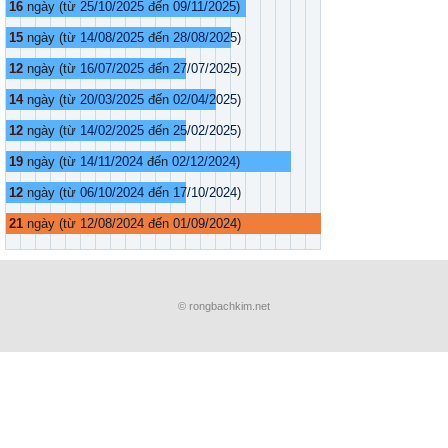
16
ngày (từ
25/10/2025
đến
09/11/2025
)
15
ngày (từ
14/08/2025
đến
28/08/2025
)
12
ngày (từ
16/07/2025
đến
27/07/2025
)
14
ngày (từ
20/03/2025
đến
02/04/2025
)
12
ngày (từ
14/02/2025
đến
25/02/2025
)
19
ngày (từ
14/11/2024
đến
02/12/2024
)
12
ngày (từ
06/10/2024
đến
17/10/2024
)
21
ngày (từ
12/08/2024
đến
01/09/2024
)
© rongbachkim.net