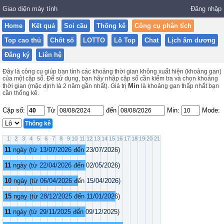
Giao diện máy tính
Đăng nhập
Home
Kết quả
Soi cầu
Thống kê
Công cụ phân tích
Top cao thủ
Chốt số
LOTTO
Lô Top
Chat
Lịch âm dương
Đăng ký
Liên hệ
Đây là công cụ giúp bạn tính các khoảng thời gian không xuất hiện (khoảng gan)
của một cặp số. Để sử dụng, bạn hãy nhập cặp số cần kiểm tra và chọn khoảng
Min
thời gian (mặc định là 2 năm gần nhất). Giá trị
là khoảng gan thấp nhất bạn
cần thống kê.
Cặp số:
Từ
đến
Min:
Mode:
1
2
3
4
5
6
7
8
9
10
11
12
13
14
15
16
17
18
19
20
21
11
ngày (từ
13/07/2026
đến
23/07/2026
)
11
ngày (từ
22/04/2026
đến
02/05/2026
)
10
ngày (từ
06/04/2026
đến
15/04/2026
)
15
ngày (từ
28/12/2025
đến
11/01/2026
)
11
ngày (từ
29/11/2025
đến
09/12/2025
)