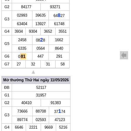
G2
84177
93271
8
02993
39635
64
27
G3
63404
13927
61748
G4
3934
9304
3652
3551
2
2458
1662
08
8
G5
6335
0564
8640
81
G6
447
291
0
G7
27
32
31
58
▲
Mở thưởng Thứ Hai ngày 11/05/2026
ĐB
52117
G1
31957
G2
40410
91383
1
73666
88708
37
74
G3
89774
02593
47123
G4
6646
2221
9669
5216