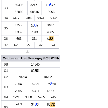
6
50305
32171
15
77
G3
32860
08316
19956
G4
7479
5784
9374
6562
8
3272
3487
10
7
G5
3352
7313
4385
82
G6
661
311
5
G7
62
25
42
94
▲
Mở thưởng Thứ Năm ngày 07/05/2026
ĐB
14540
G1
02551
G2
70294
10702
2
76049
05729
52
29
G3
28053
65391
18799
G4
4921
3330
5765
9450
8
72
9471
34
3
85
G5