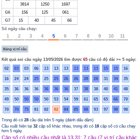
3814
1250
1697
G6
156
125
061
G7
15
40
45
66
Số ngày cầu chạy:
1
2
3
4
5
6
7
8
9
10
11
Bảng vị trí cầu
Kết quả soi cầu ngày 13/05/2026 tìm được
65
cầu có độ dài >= 5 ngày:
02
03
03
06
13
13
13
13
13
13
15
15
16
16
24
24
25
25
25
26
26
28
28
31
34
35
35
36
36
36
36
36
36
37
38
38
40
41
48
49
50
50
50
50
53
54
59
61
65
65
66
70
70
70
75
81
82
82
84
85
88
93
97
98
98
Trong đó có
28
cầu dài trên 5 ngày (đánh dấu đậm)
Cầu xuất hiện tại
32
cặp số khác nhau, trong đó có
18
cặp số có cầu chạy
hơn 5 ngày.
Cặp số có nhiều cầu nhất là 13,31: 7 cầu (7 vị trí cầu khác