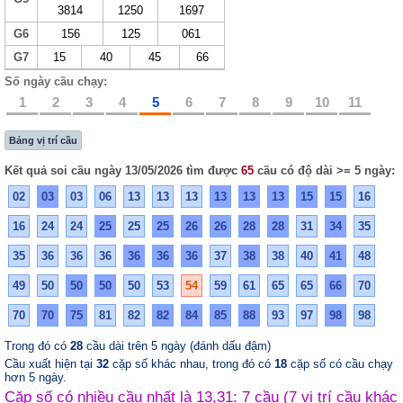
3814
1250
1697
G6
156
125
061
G7
15
40
45
66
Số ngày cầu chạy:
1
2
3
4
5
6
7
8
9
10
11
Bảng vị trí cầu
Kết quả soi cầu ngày 13/05/2026 tìm được
65
cầu có độ dài >= 5 ngày:
02
03
03
06
13
13
13
13
13
13
15
15
16
16
24
24
25
25
25
26
26
28
28
31
34
35
35
36
36
36
36
36
36
37
38
38
40
41
48
49
50
50
50
50
53
54
59
61
65
65
66
70
70
70
75
81
82
82
84
85
88
93
97
98
98
Trong đó có
28
cầu dài trên 5 ngày (đánh dấu đậm)
Cầu xuất hiện tại
32
cặp số khác nhau, trong đó có
18
cặp số có cầu chạy
hơn 5 ngày.
Cặp số có nhiều cầu nhất là 13,31: 7 cầu (7 vị trí cầu khác