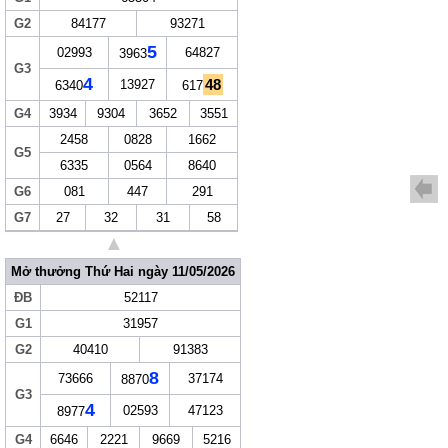
G2
84177
93271
5
02993
64827
3963
G3
4
48
13927
6340
617
G4
3934
9304
3652
3551
2458
0828
1662
G5
6335
0564
8640
G6
081
447
291
G7
27
32
31
58
▲
Mở thưởng Thứ Hai ngày 11/05/2026
ĐB
52117
G1
31957
G2
40410
91383
8
73666
37174
8870
G3
4
02593
47123
8977
G4
6646
2221
9669
5216