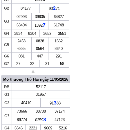
2
G2
84177
93
71
02993
39635
64827
G3
7
63404
61748
1392
G4
3934
9304
3652
3551
2458
0828
1662
G5
6335
0564
8640
G6
081
447
291
G7
27
32
31
58
▲
Mở thưởng Thứ Hai ngày 11/05/2026
ĐB
52117
G1
31957
3
G2
40410
91
83
73666
88708
37174
G3
3
89774
47123
0259
G4
6646
2221
9669
5216