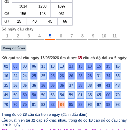
G5
3814
1250
1697
G6
156
125
061
G7
15
40
45
66
Số ngày cầu chạy:
1
2
3
4
5
6
7
8
9
10
11
Bảng vị trí cầu
Kết quả soi cầu ngày 13/05/2026 tìm được
65
cầu có độ dài >= 5 ngày:
02
03
03
06
13
13
13
13
13
13
15
15
16
16
24
24
25
25
25
26
26
28
28
31
34
35
35
36
36
36
36
36
36
37
38
38
40
41
48
49
50
50
50
50
53
54
59
61
65
65
66
70
70
70
75
81
82
82
84
85
88
93
97
98
98
Trong đó có
28
cầu dài trên 5 ngày (đánh dấu đậm)
Cầu xuất hiện tại
32
cặp số khác nhau, trong đó có
18
cặp số có cầu chạy
hơn 5 ngày.