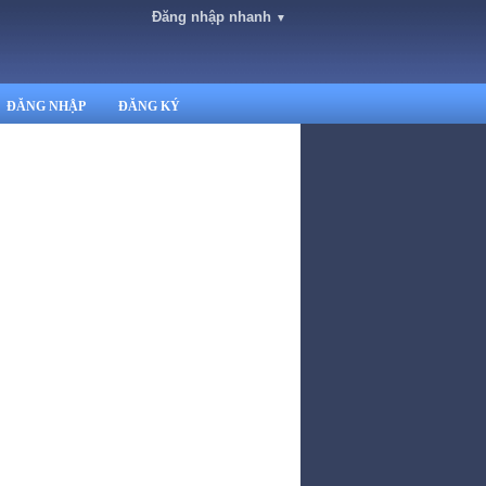
Đăng nhập nhanh
▼
ĐĂNG NHẬP
ĐĂNG KÝ