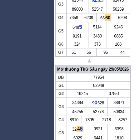
2
61544
81473
9
103
G3
89000
52547
50259
60
G4
7359
6209
6208
66
5
5114
9246
648
G5
9191
3480
6885
G6
324
373
168
G7
51
56
96
44
▲
Mở thưởng Thứ Sáu ngày 29/05/2026
ĐB
77954
G1
82949
G2
19245
37851
0
34384
88871
9
328
G3
45255
52778
50834
G4
8910
7395
2718
8257
6
4
9921
5398
32
G5
6029
6441
1810