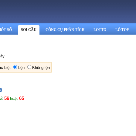
ỐT SỐ
SOI CẦU
CÔNG CỤ PHÂN TÍCH
LOTTO
LÔ TOP
ày
ặc biệt
Lộn
Không lộn
9
56
65
 về
hoặc