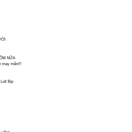
VỚI
XỔM NỮA
e may mắn!!!
Loll Bịp