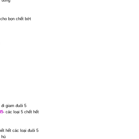
m uống
 cho bọn chết bớt
i
 đi giam đuôi 5
85
- các loại 5 chết hết
ết hết các loại đuôi 5
 hú