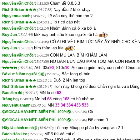
Chạm đề 0,8,5,3
Nguyễn văn Chốt
(14:13:52)
Nay đầu 2 khỏi chạy
Rich $ Brian 🔥🔥🔥
(14:17:55)
Lê đào nay thế nào mn ?
Nguyentuananh
(14:47:56)
Ib t có cặp nét
Rich $ Brian 🔥🔥🔥
(14:56:15)
Nhóm đánh cá ở xa bờ à
Nguyễn văn Chốt
(15:02:14)
kkk nay anh sầu khỏe người rồi hả
Boy Jun
(15:02:44)
CÓ AI ĐI VÉT BIM LÚC NÃY ẤY NHỈ? CHO KÉ 
Nguyễn văn Chốt
(15:04:45)
bím thím lan kia
)
Boy Jun
(15:05:27)
CON MỤ LAN BÍM KHẮM LẮM
Nguyễn văn Chốt
(15:06:10)
NÓ BÁN BÚN ĐẬU MẮM TÔM MÀ CÒN NGỒI 
Nguyễn văn Chốt
(15:07:09)
AG: 33x
90
, 810x
10
. Ae cúng giùm mấy cúng nhé! Chúc a
🐃🐃🐃🐃
(15:15:10)
Bắc fang gì bún
Bỏ đi mà làm người :))))
(15:16:52)
Đuôi 2 lên len top
Rich $ Brian 🔥🔥🔥
(15:18:53)
Hôm nay không nổ đuôi Chẳn nghĩ là vừa Đồng 
Rich $ Brian 🔥🔥🔥
(15:19:47)
MN lo de
62
Bác đen đỏ
(15:27:47)
Mn btl
68
càng
168
có hú nhé ae
Tráng bg
(15:48:00)
MN
33
34
334
433
533
Nguyentuananh
(15:48:58)
Ok
💞SOICAUHAY.NET -MIỄN PHÍ. 100%🌎
(15:52:35)
Đề chạm 9
💞SOICAUHAY.NET -MIỄN PHÍ. 100%🌎
(15:52:46)
Tối nay Mbappe pháp hy vọng win 2.1
Hãy là chính mình@
(15:52:49)
MP3 thì đá cái gì
Bách Hôn Lèo
(15:55:58)